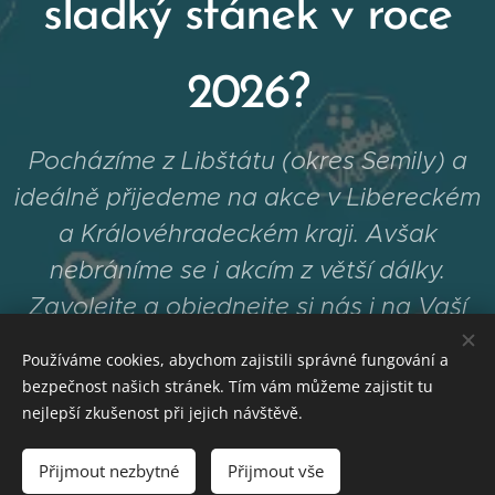
sladký stánek v roce
2026?
Pocházíme z Libštátu (okres Semily) a
ideálně přijedeme na akce v Libereckém
a Královéhradeckém kraji. Avšak
nebráníme se i akcím z větší dálky.
Zavolejte a objednejte si nás i na Vaší
akci! mob. 774676968
Používáme cookies, abychom zajistili správné fungování a
bezpečnost našich stránek. Tím vám můžeme zajistit tu
21. 3. Jarní trh v Libštátě "V Lipkách"
nejlepší zkušenost při jejich návštěvě.
4. 4. Velikonoční procházka / Libštát v Kroužku
Přijmout nezbytné
Přijmout vše
25.-26.4. Tradiční pouť v Libštátě