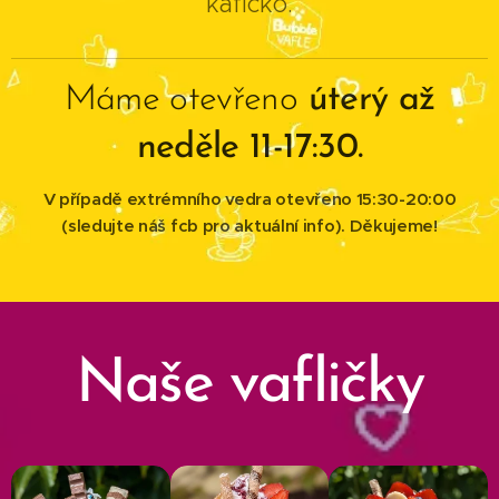
kafíčko.
Máme otevřeno
úterý až
neděle 11-17:30.
V případě extrémního vedra otevřeno 15:30-20:00
(sledujte náš fcb pro aktuální info). Děkujeme!
Naše vafličky